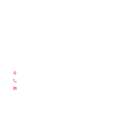
Otturazioni dentali
Trattamenti canalari
Check up di controllo
Trattamenti dentali estetici
Estrazioni dentali
Ci prendiamo cura del tuo sorriso con professionalità,
gentilezza ed un approccio che mette al primo posto
la tua serenità
Via G.B. D'albertis 15/6 Genova
010 367394
oliviaalbrieux@yahoo.it
Affidati a noi per un sorriso sano e duraturo